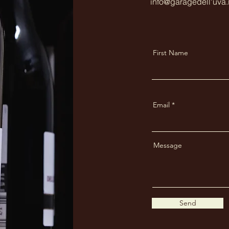
info@garagedell'uva.i
First Name
Email
Message
Send