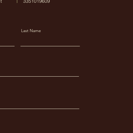
t
3351019609
Last Name